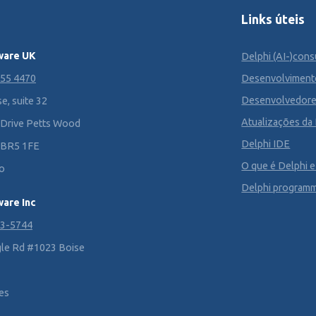
Links úteis
ware UK
Delphi (AI-)cons
355 4470
Desenvolviment
Desenvolvedore
e, suite 32
Atualizações da
 Drive Petts Wood
Delphi IDE
 BR5 1FE
O que é Delphi e
o
Delphi program
are Inc
33-5744
le Rd #1023 Boise
tes