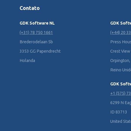
Contato
GDK Software NL
GDK Soft
(+31) 78 750 1661
(+44) 20 3
Brederodelaan 5b
Press Hous
3353 GG Papendrecht
Crest View
Holanda
Orpington,
Reino Unid
GDK Softw
+1 (575) 7
6299 N Eag
ID 83713
United Sta