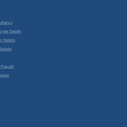
ultancy
o em Delphi
s Delphi
 Delphi
 Pascal?
meren