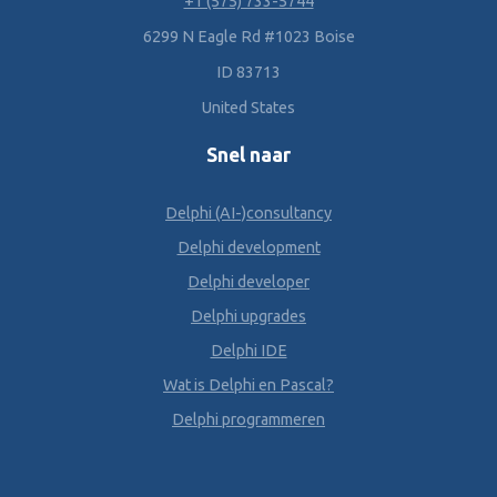
+1 (575) 733-5744
6299 N Eagle Rd #1023 Boise
ID 83713
United States
Snel naar
Delphi (AI-)consultancy
Delphi development
Delphi developer
Delphi upgrades
Delphi IDE
Wat is Delphi en Pascal?
Delphi programmeren