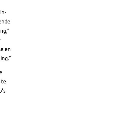
in-
pende
ang,”
r
le en
ing.”
e
 te
o’s