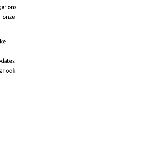
gaf ons
or onze
rke
pdates
aar ook