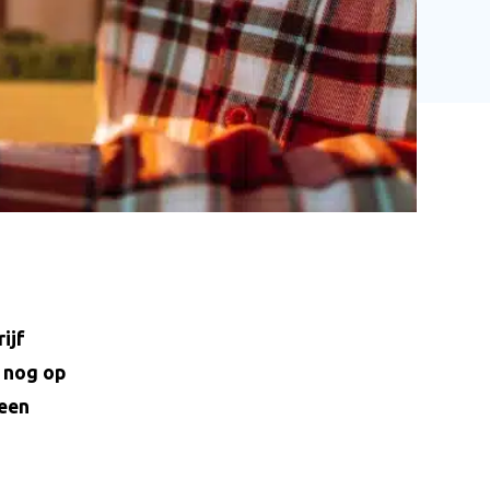
ijf
e nog op
 een