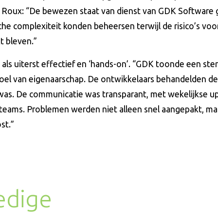
e. Roux: “De bewezen staat van dienst van GDK Software 
che complexiteit konden beheersen terwijl de risico’s vo
t bleven.”
als uiterst effectief en ‘hands-on’. “GDK toonde een ste
voel van eigenaarschap. De ontwikkelaars behandelden de
f was. De communicatie was transparant, met wekelijkse u
e teams. Problemen werden niet alleen snel aangepakt, m
st.”
edige