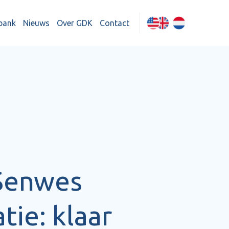
bank
Nieuws
Over GDK
Contact
 Senwes
tie: klaar