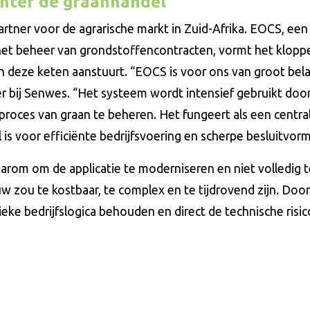
chter de graanhandel
rtner voor de agrarische markt in Zuid-Afrika. EOCS, een 
et beheer van grondstoffencontracten, vormt het klop
in deze keten aanstuurt. “EOCS is voor ons van groot bel
r bij Senwes. “Het systeem wordt intensief gebruikt doo
proces van graan te beheren. Het fungeert als een centra
is voor efficiënte bedrijfsvoering en scherpe besluitvorm
aarom om de applicatie te moderniseren en niet volledig t
 zou te kostbaar, te complex en te tijdrovend zijn. Door
ke bedrijfslogica behouden en direct de technische risic