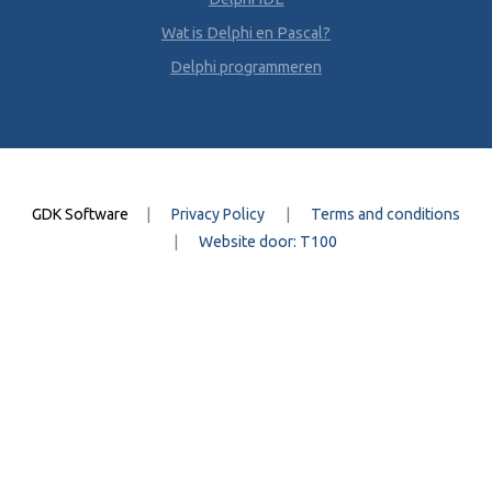
Wat is Delphi en Pascal?
Delphi programmeren
GDK Software
|
Privacy Policy
|
Terms and conditions
|
Website door: T100