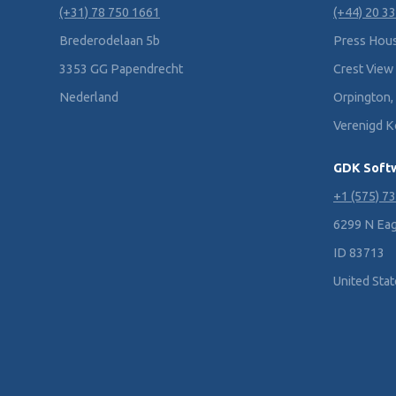
(+31) 78 750 1661
(+44) 20 3
Brederodelaan 5b
Press Hous
3353 GG Papendrecht
Crest View
Nederland
Orpington,
Verenigd Ko
GDK Softw
+1 (575) 7
6299 N Eag
ID 83713
United Sta