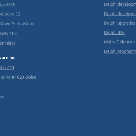
355 4470
Delphi develop
Delphi develope
e, suite 32
Delphi upgrades
 Drive Petts Wood
Delphi IDE
 BR5 1FE
Wat is Delphi en
ninkrijk
Delphi program
are Inc
33-5744
le Rd #1023 Boise
tes