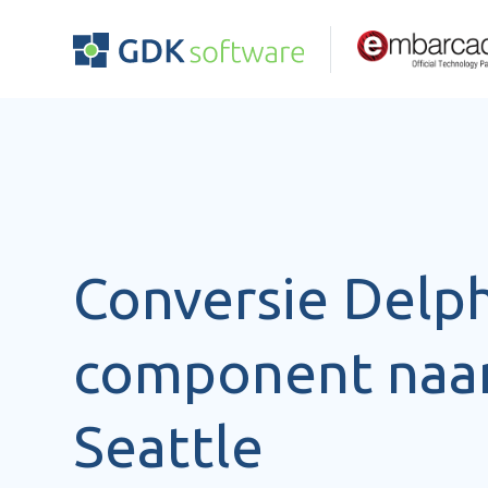
Conversie Delph
component naar
Seattle