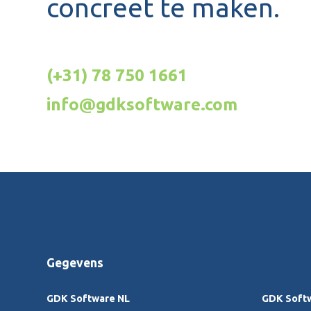
concreet te maken.
(+31) 78 750 1661
info@gdksoftware.com
Gegevens
GDK Software NL
GDK Soft