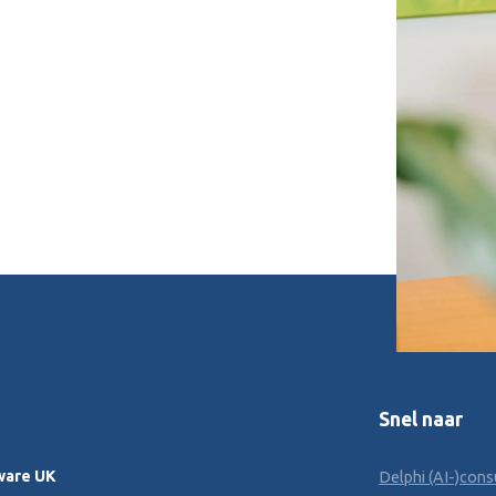
Snel naar
ware UK
Delphi (AI-)cons