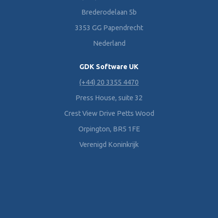
Brederodelaan 5b
3353 GG Papendrecht
Nederland
GDK Software UK
(+44) 20 3355 4470
Press House, suite 32
Crest View Drive Petts Wood
Orpington, BR5 1FE
Verenigd Koninkrijk