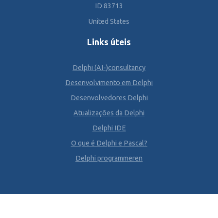
ID 83713
United States
Links úteis
Delphi (AI-)consultancy
Desenvolvimento em Delphi
Desenvolvedores Delphi
Atualizações da Delphi
Delphi IDE
O que é Delphi e Pascal?
Delphi programmeren