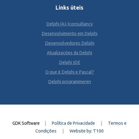
Links úteis
Delphi (AI-)consultancy
Desenvolvimento em Delphi
Desenvolvedores Delphi
Atualizações da Delphi
Delphi IDE
O que é Delphi e Pascal?
Delphi programmeren
GDK Software
|
Política de Privacidade
|
Termos e
Condições
|
Website by: T100