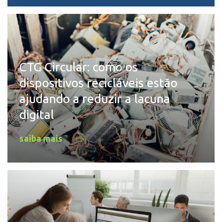
CTG Circular: como os
dispositivos recicláveis estão
ajudando a reduzir a lacuna
digital
saiba mais